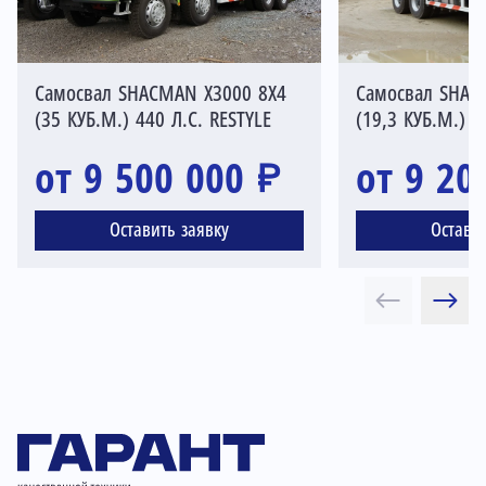
Самосвал SHACMAN X3000 8Х4
Самосвал SHAC
(35 КУБ.М.) 440 Л.С. RESTYLE
(19,3 КУБ.М.) R
от 9 500 000 ₽
от 9 20
Оставить заявку
Остави