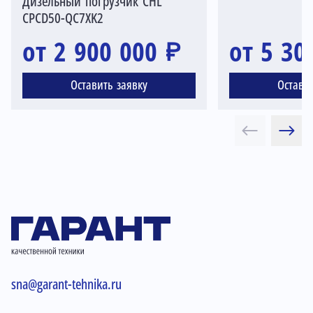
Дизельный погрузчик CHL
CPСD50-QC7XK2
от 2 900 000 ₽
от 5 30
Оставить заявку
Остави
sna@garant-tehnika.ru