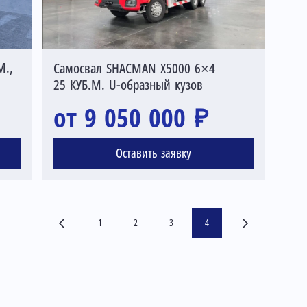
М.,
Самосвал SHACMAN Х5000 6×4
25 КУБ.М. U-образный кузов
от 9 050 000 ₽
Оставить заявку
1
2
3
4