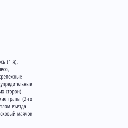
сь (1-я),
лесо,
 крепежные
дупредительные
их сторон),
кие трапы (2-го
углом въезда
есковый маячок