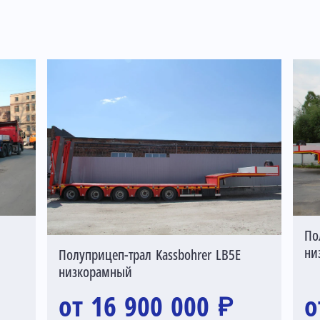
По
ни
Полуприцеп-трал Kassbohrer LB5E
низкорамный
от 16 900 000 ₽
о