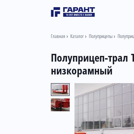
Главная
Каталог
Полуприцепы
Полуприц
Полуприцеп-трал Т
низкорамный
Информация о товаре