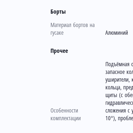
Борты
Материал бортов на
гусаке
Алюминий
Прочее
Подъёмная о
запасное ко
уширители,
кольца, пре
щиты (с обе
гидравличес
Особенности
сложения с 
комплектации
10°), пробл