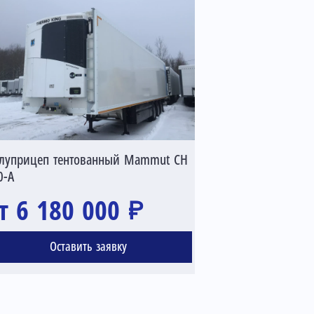
Полуприцеп тен
NS3К
луприцеп тентованный Mammut CH
0-A
т 6 180 000 ₽
от 7 10
Оставить заявку
Оста