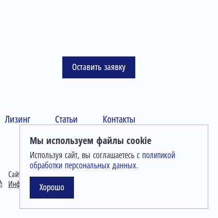
Оставить заявку
Лизинг
Статьи
Контакты
Мы используем файлы cookie
Используя сайт, вы соглашаетесь с
политикой
обработки персональных данных.
Сайт разработан в
Студии Евгения Батюкова
Информация о сайте
Хорошо
26