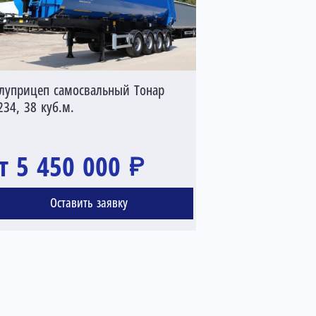
Полуприцеп сам
луприцеп самосвальный Тонар
962200, 34 куб.
234, 38 куб.м.
т 5 450 000 ₽
от 4 85
Оставить заявку
Оста