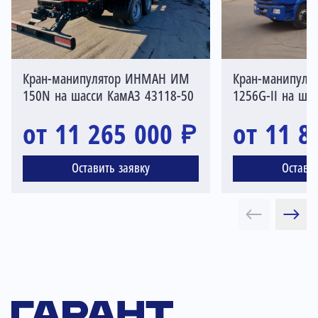
Кран-манипулятор ИНМАН ИМ
Кран-манипулят
150N на шасси КамАЗ 43118-50
1256G-II на ша
от 11 265 000 ₽
от 11 8
Оставить заявку
Остави