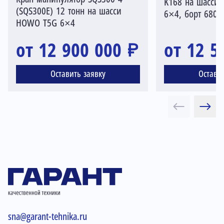
K168 на шасси
(SQS300E) 12 тонн на шасси
6×4, борт 680
HOWO T5G 6×4
от 12 900 000 ₽
от 12 5
Оставить заявку
Остави
sna@garant-tehnika.ru