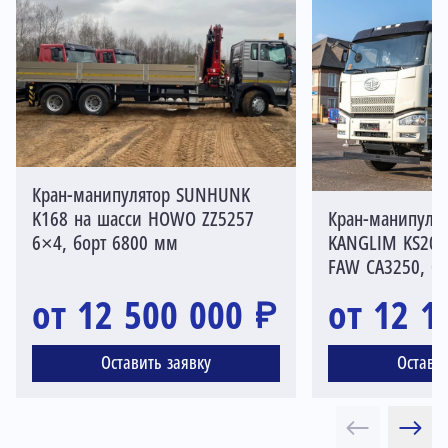
Кран-манипулятор SUNHUNK
K168 на шасси HOWO ZZ5257
Кран-манипуля
6×4, борт 6800 мм
KANGLIM KS205
FAW CA3250, б
от 12 500 000 ₽
от 12 1
Оставить заявку
Остави