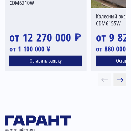
CDM6210W
Колесный экска
CDM6155W
от 12 270 000 ₽
от 9 82
от 1 100 000 ¥
от 880 000 
Оставить заявку
Остави