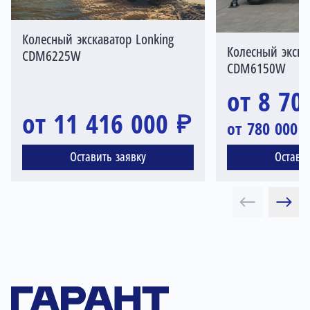
Колесный экскаватор Lonking
Колесный экска
CDM6225W
CDM6150W
от 8 70
от 11 416 000 ₽
от 780 000 
Оставить заявку
Остави