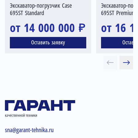
Экскаватор-погрузчик Case
Экскаватор-пог
695ST Standard
695ST Premium
от 14 000 000 ₽
от 16 1
Оставить заявку
Остави
sna@garant-tehnika.ru