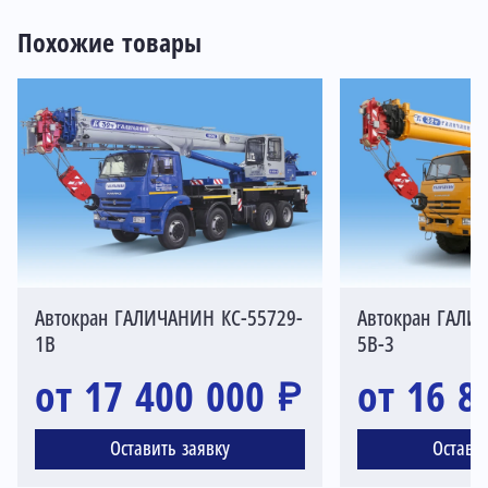
Похожие товары
Автокран ГАЛИЧАНИН КС-55729-
Автокран ГАЛИ
1В
5B-3
от 17 400 000 ₽
от 16 8
Оставить заявку
Остави