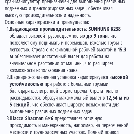
кран-манипулятор предназначен для выполнения различных
подъемных и транспортировочных задач, обеспечивая
высокую производительность и надежность.
Основные характеристики и преимущества:
Выдающаяся производительность
:
SUNHUNK K238
обладает высокой грузоподъемностью
до 9 тонн
, что
позволяет ему поднимать и перемещать тяжелые грузы с
легкостью. Стрела с максимальной рабочей высотой в
15,3
м
обеспечивает достаточный вылет для работы на
значительном расстоянии от машины, что расширяет
возможности использования крана.
Шарнирно-сочлененная установка характеризуется в
ысокой
устойчивостью
при работе с большими грузами
благодаря шестигранной форме стрелы. Стрела плавно
раскладывается, образуя максимальный вылет в
12,54 м из
5 секций
, что обеспечивает широкие возможности для
выполнения различных подъемных задач.
Шасси Shacman 6×6
предоставляет отличную
проходимость и маневренность, например, на пересеченной
местности и труднодоступных участках. Полный привод