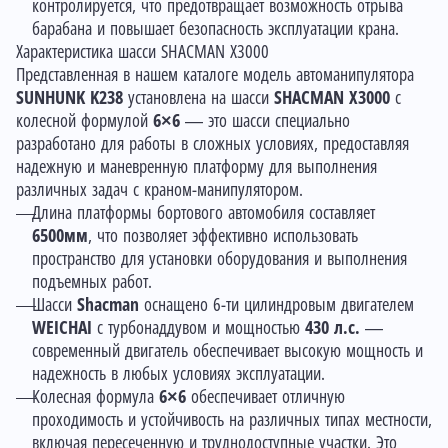
контролируется, что предотвращает возможность отрыва
барабана и повышает безопасность эксплуатации крана.
Характеристика шасси SHACMAN X3000
Представленная в нашем каталоге модель
автоманипулятора
SUNHUNK K238
установлена на шасси
SHACMAN X3000
с
колесной формулой
6×6
— это шасси специально
разработано для работы в сложных условиях, предоставляя
надежную и маневренную платформу для выполнения
различных задач с краном-манипулятором.
Длина платформы бортового автомобиля составляет
6500мм
, что позволяет эффективно использовать
пространство для установки оборудования и выполнения
подъемных работ.
Шасси
Shacman
оснащено 6-ти цилиндровым двигателем
WEICHAI
с турбонаддувом и мощностью
430 л.с.
—
современный двигатель обеспечивает высокую мощность и
надежность в любых условиях эксплуатации.
Колесная формула
6×6
обеспечивает отличную
проходимость и устойчивость на различных типах местности,
включая пересеченную и труднодоступные участки. Это