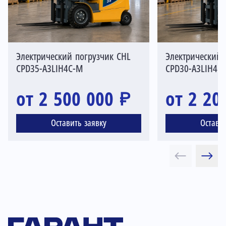
Электрический погрузчик CHL
Электрический 
CPD35-A3LIH4C-M
CPD30-A3LIH4C
от 2 500 000 ₽
от 2 20
Оставить заявку
Остави