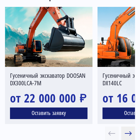
Гусеничный экскаватор DOOSAN
Гусеничный эк
DX300LCA-7M
DX140LC
от 22 000 000 ₽
от 16 0
Оставить заявку
Остави