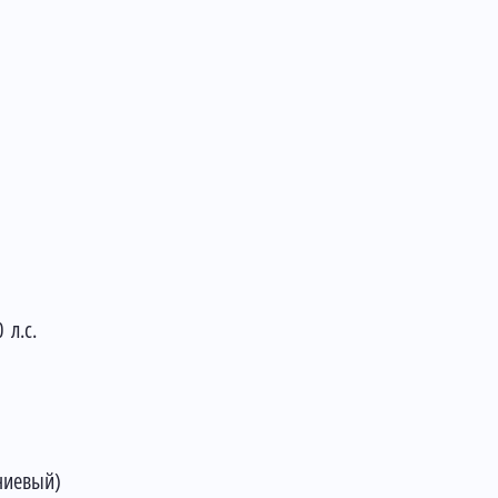
 л.с.
ниевый)