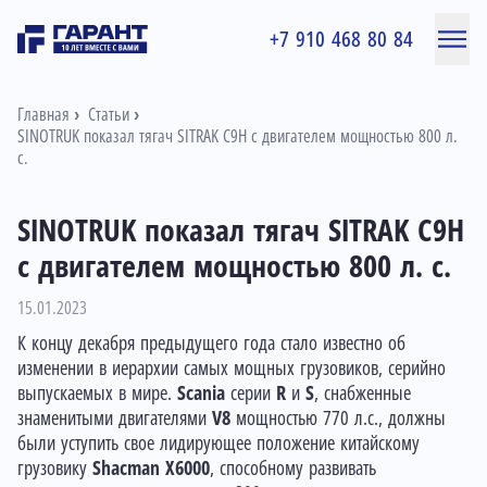
+7 910 468 80 84
Главная
Статьи
SINOTRUK показал тягач SITRAK C9H с двигателем мощностью 800 л.
с.
SINOTRUK показал тягач SITRAK C9H
с двигателем мощностью 800 л. с.
15.01.2023
К концу декабря предыдущего года стало известно об
изменении в иерархии самых мощных грузовиков, серийно
выпускаемых в мире.
Scania
серии
R
и
S
, снабженные
знаменитыми двигателями
V8
мощностью 770 л.с., должны
были уступить свое лидирующее положение китайскому
грузовику
Shacman X6000
, способному развивать