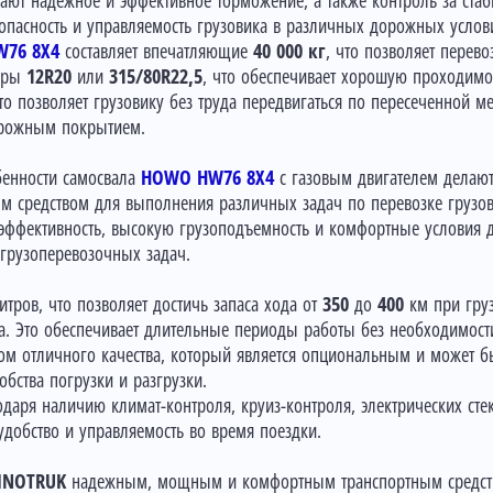
ают надежное и эффективное торможение, а также контроль за стаб
опасность и управляемость грузовика в различных дорожных услов
76 8X4
составляет впечатляющие
40 000 кг
, что позволяет перев
меры
12R20
или
315/80R22,5
, что обеспечивает хорошую проходимос
то позволяет грузовику без труда передвигаться по пересеченной ме
орожным покрытием.
обенности самосвала
HOWO HW76 8X4
с газовым двигателем делаю
средством для выполнения различных задач по перевозке грузов.
эффективность, высокую грузоподъемность и комфортные условия д
грузоперевозочных задач.
тров, что позволяет достичь запаса хода от
350
до
400
км при гру
а. Это обеспечивает длительные периоды работы без необходимости
ом отличного качества, который является опциональным и может 
бства погрузки и разгрузки.
одаря наличию климат-контроля, круиз-контроля, электрических ст
добство и управляемость во время поездки.
INOTRUK
надежным, мощным и комфортным транспортным средств