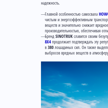
надежность.
Главной особенностью самосвала
HOWO
чистым и энергоэффективным транспорт
веществ и значительно снижает вредно
производительностью, обеспечивая отл
Бренд
SINOTRUK
славится своим безу
8X4
продолжает подтверждать эту репут
в
380
лошадиных сил. Он также выделяе
выбросов вредных веществ в атмосферу