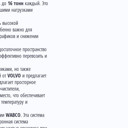
ь до
16 тонн
каждый. Это
ьшими нагрузками
ть высокой
обенно важно для
графиков и снижении
достаточное пространство
 эффективно перевозить и
иками, но также
й от
VOLVO
и предлагает
длагает просторное
чистители,
есто, что обеспечивает
 температуру и
нии
WABCO
. Эта система
ронная система