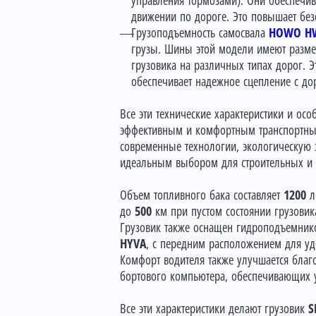
управления тормозами). Они обеспечив
движении по дороге. Это повышает без
Грузоподъемность самосвала
HOWO HW
грузы. Шины этой модели имеют раз
грузовика на различных типах дорог. Э
обеспечивает надежное сцепление с д
Все эти технические характеристики и ос
эффективным и комфортным транспортным 
современные технологии, экологическую 
идеальным выбором для строительных и 
Объем топливного бака составляет
1200
ли
до
500
км при пустом состоянии грузовик
Грузовик также оснащен гидроподъемник
HYVA
, с передним расположением для удо
Комфорт водителя также улучшается благ
бортового компьютера, обеспечивающих у
Все эти характеристики делают грузовик
S