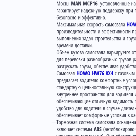
Мосты
MAN MCP16
, установленные н
гарантирует надежную поддержку при п
безопасно и эффективно.
Максимальная скорость самосвала
HOW
производительности и эффективности п
выполнения задач строительства и гру
времени доставки.
Объем кузова самосвала варьируется о
для перевозки разнообразных грузов р
разгружать грузы, обеспечивая удобство
Самосвал
HOWO HW76 8X4
с газовым 
предлагает водителю комфортные усло
стандартную цельностальную конструкц
внутреннее пространство для водителя 
обеспечивающие отличную видимость пр
удобство для водителя в случае длите
обеспечивает комфортные условия в ка
Тормозная система самосвала оснащен
включает системы
ABS
(антиблокировоч