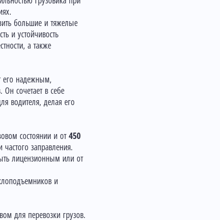
ильностью грузовика при
иях.
озить большие и тяжелые
ть и устойчивость
стности, а также
т его надежным,
 Он сочетает в себе
ля водителя, делая его
зовом состоянии и от
450
 частого заправления.
быть лицензионным или от
еклоподъемников и
ом для перевозки грузов.