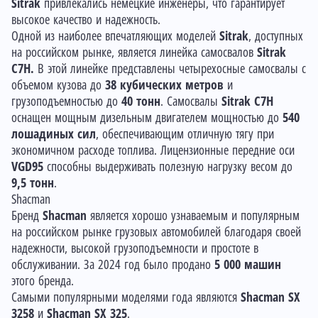
Sitrak
привлекались немецкие инженеры, что гарантирует
высокое качество и надежность.
Одной из наиболее впечатляющих моделей
Sitrak
, доступных
на российском рынке, является линейка самосвалов
Sitrak
C7H.
В этой линейке представлены четырехосные самосвалы с
объемом кузова до
38 кубических метров
и
грузоподъемностью до
40 тонн
. Самосвалы
Sitrak C7H
оснащен мощным дизельным двигателем мощностью до
540
лошадиных сил
, обеспечивающим отличную тягу при
экономичном расходе топлива. Лицензионные передние оси
VGD95
способны выдерживать полезную нагрузку весом до
9,5 тонн
.
Shacman
Бренд
Shacman
является хорошо узнаваемым и популярным
на российском рынке грузовых автомобилей благодаря своей
надежности, высокой грузоподъемности и простоте в
обслуживании. За 2024 год было продано
5 000 машин
этого бренда.
Самыми популярными моделями года являются
Shacman SX
3258
и
Shacman SX 325
.