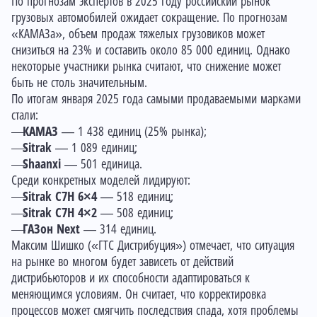
По прогнозам экспертов в 2025 году российский рынок
грузовых автомобилей ожидает сокращение. По прогнозам
«КАМАЗа», объем продаж тяжелых грузовиков может
снизиться на 23% и составить около 85 000 единиц. Однако
некоторые участники рынка считают, что снижение может
быть не столь значительным.
По итогам января 2025 года самыми продаваемыми марками
стали:
КАМАЗ
— 1 438 единиц (25% рынка);
Sitrak
— 1 089 единиц;
Shaanxi
— 501 единица.
Среди конкретных моделей лидируют:
Sitrak C7H 6×4
— 518 единиц;
Sitrak C7H 4×2
— 508 единиц;
ГАЗон Next
— 314 единиц.
Максим Шишко («ГТС Дистрибуция») отмечает, что ситуация
на рынке во многом будет зависеть от действий
дистрибьюторов и их способности адаптироваться к
меняющимся условиям. Он считает, что корректировка
процессов может смягчить последствия спада, хотя проблемы