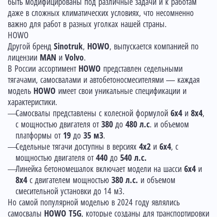
быть модифицированы под различные задачи и к работам
даже в сложных климатических условиях, что несомненно
важно для работ в разных уголках нашей страны.
HOWO
Другой бренд
Sinotruk
,
HOWO
, выпускается компанией по
лицензии
MAN
и
Volvo
.
В России ассортимент
HOWO
представлен седельными
тягачами, самосвалами и автобетоносмесителями — каждая
модель
HOWO
имеет свои уникальные спецификации и
характеристики.
Самосвалы представлены с колесной формулой
6x4
и
8x4
,
с мощностью двигателя от
380
до
480 л.с
. и объемом
платформы от
19
до
35 м3
.
Седельные тягачи доступны в версиях
4x2
и
6x4
, с
мощностью двигателя от
440
до
540
л.с.
Линейка бетономешалок включает модели на шасси
6x4
и
8x4
с двигателем мощностью
380 л.с.
и объемом
смесительной установки до 14 м3.
Но самой популярной моделью в 2024 году являлись
самосвалы
HOWO T5G
, которые созданы для транспортировки